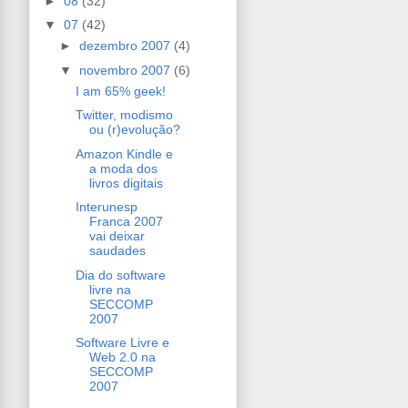
►
08
(32)
▼
07
(42)
►
dezembro 2007
(4)
▼
novembro 2007
(6)
I am 65% geek!
Twitter, modismo
ou (r)evolução?
Amazon Kindle e
a moda dos
livros digitais
Interunesp
Franca 2007
vai deixar
saudades
Dia do software
livre na
SECCOMP
2007
Software Livre e
Web 2.0 na
SECCOMP
2007