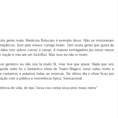
uita gente mala: Medicina Botucatu é exemplo disso. Não se misturavam
ntipáticos, bom pelo menos comigo foram. Tem muita gente que gosta de
r idéia com outros cursos e campi: A maioria esmagadora (eu estou nesse
m noção e rola até um fuck4fun. Mas isso eu não vi muito.
Axe genérico eu não sou lá muito fã, mas tive que aturar. Nada que uns
unda noite foi o fantástico show do Teatro Mágico, esse valeu muito a
 e cantamos e pulamos todas as músicas. No último dia o show ficou por
ração com a público e irreverência típica. Sensacional.
iência de vida, do tipo "essa vou contar essa pros meus netos".