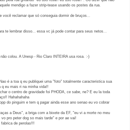
quele mendigo a fazer strip-tease usando os postes da rua.
 de você reclamar que só conseguia dormir de bruços...
a te lembrar disso... essa vc já pode contar para seus netos...
 não colou. A Unesp - Rio Claro INTEIRA usa rosa. :-)
 Nao é a toa q eu publiquei uma "foto" totalmente caracteristica sua
 eu mais ri na minha vida!!
 achar o centro de gravidade foi PHODA, ce sabe, ne? E eu la toda
aço!! Hahahahaha
opp do pinguim e tem q pagar ainda esse ano senao eu vo cobrar
graças a Deus", a briga com a bixete da EF, "eu vi a morte no meu
 vo pro peter dog so mais tarde" e por ae vai!
abrica de perolas!!!