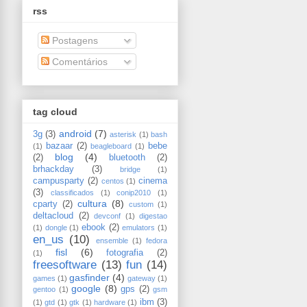
rss
Postagens
Comentários
tag cloud
android
(7)
3g
(3)
asterisk
(1)
bash
bazaar
(2)
bebe
(1)
beagleboard
(1)
blog
(4)
(2)
bluetooth
(2)
brhackday
(3)
bridge
(1)
campusparty
(2)
cinema
centos
(1)
(3)
classificados
(1)
conip2010
(1)
cultura
(8)
cparty
(2)
custom
(1)
deltacloud
(2)
devconf
(1)
digestao
ebook
(2)
(1)
dongle
(1)
emulators
(1)
en_us
(10)
ensemble
(1)
fedora
fisl
(6)
fotografia
(2)
(1)
freesoftware
(13)
fun
(14)
gasfinder
(4)
games
(1)
gateway
(1)
google
(8)
gps
(2)
gentoo
(1)
gsm
ibm
(3)
(1)
gtd
(1)
gtk
(1)
hardware
(1)