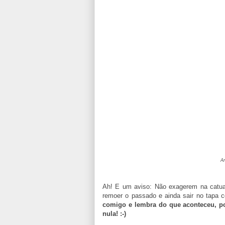
An
Ah! E um aviso: Não exagerem na catua
remoer o passado e ainda sair no tapa 
comigo e lembra do que aconteceu, po
nula! :-)