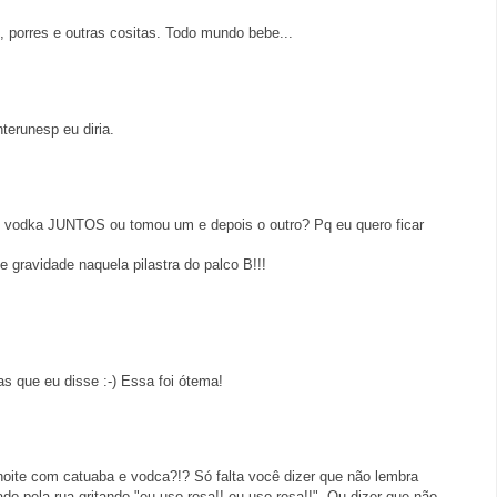
s, porres e outras cositas. Todo mundo bebe...
terunesp eu diria.
e vodka JUNTOS ou tomou um e depois o outro? Pq eu quero ficar
e gravidade naquela pilastra do palco B!!!
s que eu disse :-) Essa foi ótema!
ite com catuaba e vodca?!? Só falta você dizer que não lembra
do pela rua gritando "eu uso rosa!! eu uso rosa!!". Ou dizer que não