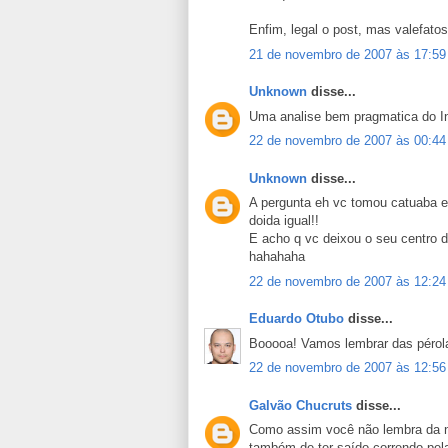
Enfim, legal o post, mas valefato
21 de novembro de 2007 às 17:59
Unknown
disse...
Uma analise bem pragmatica do In
22 de novembro de 2007 às 00:44
Unknown
disse...
A pergunta eh vc tomou catuaba 
doida igual!!
E acho q vc deixou o seu centro d
hahahaha
22 de novembro de 2007 às 12:24
Eduardo Otubo
disse...
Booooa! Vamos lembrar das pérola
22 de novembro de 2007 às 12:56
Galvão Chucruts
disse...
Como assim você não lembra da no
também de ter saído correndo pela