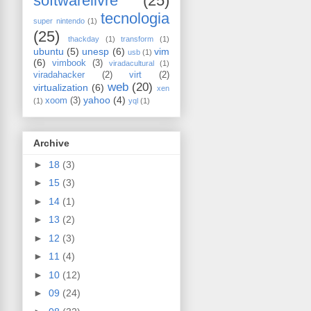
softwarelivre
(25)
tecnologia
super nintendo
(1)
(25)
thackday
(1)
transform
(1)
ubuntu
(5)
unesp
(6)
vim
usb
(1)
(6)
vimbook
(3)
viradacultural
(1)
viradahacker
(2)
virt
(2)
web
(20)
virtualization
(6)
xen
yahoo
(4)
xoom
(3)
(1)
yql
(1)
Archive
►
18
(3)
►
15
(3)
►
14
(1)
►
13
(2)
►
12
(3)
►
11
(4)
►
10
(12)
►
09
(24)