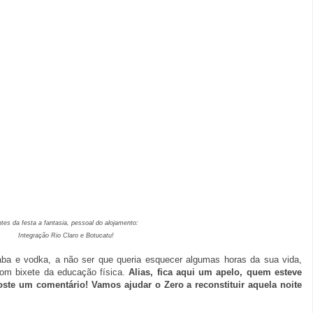
tes da festa a fantasia, pessoal do alojamento:
Integração Rio Claro e Botucatu!
ba e vodka, a não ser que queria esquecer algumas horas da sua vida,
com bixete da educação física.
Alias, fica aqui um apelo, quem esteve
ste um comentário! Vamos ajudar o Zero a reconstituir aquela noite