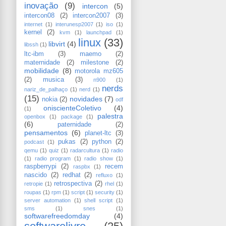
inovação
(9)
intercon
(5)
intercon08
(2)
intercon2007
(3)
internet
(1)
interunesp2007
(1)
iso
(1)
kernel
(2)
kvm
(1)
launchpad
(1)
linux
(33)
libvirt
(4)
libssh
(1)
ltc-ibm
(3)
maemo
(2)
maternidade
(2)
milestone
(2)
mobilidade
(8)
motorola mz605
(2)
musica
(3)
n900
(1)
nerds
nariz_de_palhaço
(1)
nerd
(1)
(15)
novidades
(7)
nokia
(2)
odf
oniscienteColetivo
(4)
(1)
palestra
openbox
(1)
package
(1)
(6)
paternidade
(2)
pensamentos
(6)
planet-ltc
(3)
pukas
(2)
python
(2)
podcast
(1)
qemu
(1)
quiz
(1)
radarcultura
(1)
radio
(1)
radio program
(1)
radio show
(1)
raspberrypi
(2)
recem
raspbx
(1)
nascido
(2)
redhat
(2)
refluxo
(1)
retrospectiva
(2)
retropie
(1)
rhel
(1)
roupas
(1)
rpm
(1)
script
(1)
security
(1)
server automation
(1)
shell script
(1)
sms
(1)
snes
(1)
softwarefreedomday
(4)