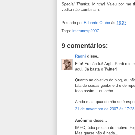
Special Thanks:
Minthy! Valeu por me t
vodka não combinam.
Postado por
Eduardo Otubo
às
16:37
Tags:
interunesp2007
9 comentários:
Raoni
disse...
Eita! Eu não fui! Argh! Perdi o in
aqui. Já basta o Twitter!
Quanto ao objetivo do blog, eu nã
fala de coisas geek/nerd e de repe
foco assim... eu acho.
Ainda mais quando não se é espec
21 de novembro de 2007 às 17:28
Anônimo disse...
IMHO, ódio precisa de motivo. Exp
Mas quase não é nada...