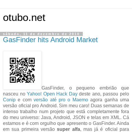
otubo.net
sábado, 11 de dezembro de 2010
GasFinder hits Android Market
GasFinder, o pequeno embrião que
nasceu no
Yahoo! Open Hack Day
deste ano, passou pelo
Conip
e com
versão até pro o Maemo
agora ganha uma
versão oficial pro Android. Sim meu caro! Duas semanas de
intenso trabalho num projeto que está completamente fora
do meu universo: Java, Android, JSON e telas em XML. Cá
estamos e é com orgulho que apresento o GasFinder. Ainda
em sua primeira versão
super
alfa
, mas já é oficial para