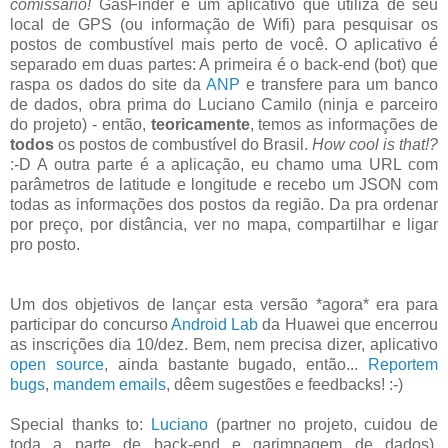
comissário!
GasFinder é um aplicativo que utiliza de seu
local de GPS (ou informação de Wifi) para pesquisar os
postos de combustível mais perto de você. O aplicativo é
separado em duas partes: A primeira é o back-end (bot) que
raspa os dados do site da
ANP
e transfere para um banco
de dados, obra prima do Luciano Camilo (ninja e parceiro
do projeto) - então,
teoricamente
, temos as informações de
todos
os postos de combustível do Brasil.
How cool is that!?
:-D A outra parte é a aplicação, eu chamo uma URL com
parâmetros de latitude e longitude e recebo um JSON com
todas as informações dos postos da região. Da pra ordenar
por preço, por distância, ver no mapa, compartilhar e ligar
pro posto.
Um dos objetivos de lançar esta versão *agora* era para
participar do concurso
Android Lab
da Huawei que encerrou
as inscrições dia 10/dez. Bem, nem precisa dizer, aplicativo
open source
, ainda bastante bugado, então...
Reportem
bugs
,
mandem emails
, dêem sugestões e feedbacks! :-)
Special thanks to:
Luciano
(partner no projeto, cuidou de
toda a parte de back-end e garimpagem de dados),