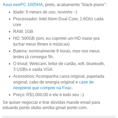
Asus eeePC 1005HA
, preto, acabamento "black piano":
Idade: 6 meses de uso, novinho :-)
Processador: Intel Atom Dual Core, 1.6Ghz cada
core
RAM: 1GB
HD: 500GB (sim, eu copmrei um HD maior pra
tuchar meus filmes e músicas)
Bateria: nominalmente 8 horas, mas nos meus
testes já consegui 5h.
O trivial: Webcam, leitor de cartão, wifi, bluetooth,
3 USBs e saída VGA.
Acessórios: Acompanha caixa original, papelada
original, cabo de energia original e
case de
neoprene
que comprei na Fnac
.
Preço: R$1.000,00 e ele é todo seu :-)
Se quiser negociar e tirar dúvidas mande email para
eduardo ponto otubo arroba gmail ponto com.