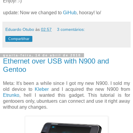
Enjoy! :-)
update: Now we changed to
GiHub
, hooray! \o/
Eduardo Otubo
às
02:57
3 comentários:
Compartilhar
quarta-feira, 14 de abril de 2010
Ethernet over USB with N900 and
Gentoo
Meta: It's been a while since I got my new N900. I sold my
old device to
Kleber
and I acquired the new N900 from
Etrunko
, hell I wanted this gadget. This tutorial is for
gentooers only, ubuntuers can connect and use it right away
without any changes.