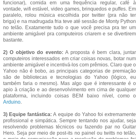
funcionar), comida em uma frequência regular, café à
vontade, wifi estável, video games, brinquedos e puffes. Em
paralelo, rolou música escolhida por twitter (pra não ter
briga) e na madrugada fria teve até sessão de Monty Python
no telão. Exatamente tudo o que você precisa pra ter um
ambiente amigável pra computeiros criarem e se divertirem
bastante.
2) O objetivo do evento:
A proposta é bem clara, juntar
computeiros interessados em criar coisas novas, botar num
ambiente amigável e incentivá-los com prêmios. Claro que o
Yahoo não é bobo, as principais categorias de premiação
são de bibliotecas e tecnologias do Yahoo (lógico, eu
também faria o mesmo). Mas algo que é interessante é o
apio à criação e ao desenvolvimento em cima de qualquer
plataforma, incluindo coisas BEM baixo nível, como o
Arduino
.
3) Equipe fantástica:
A equipe do Yahoo foi extremamente
profissional e simpática. Sempre tentando nos ajudar, seja
resolvendo problemas técnicos ou fazendo par no Guitar
Hero. Seja por meio de post-its no painel ou twitts no telão,