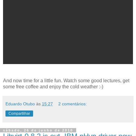
And now time for a little fun. Watch some good lectures, get
some free coffee and enjoy the cold weather :-)
Eduardo Otubo
às
15:27
2 comentários:
Compartilhar
sábado, 26 de junho de 2010