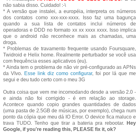
não sabia disso. Cuidado! :-\
* A versão que instalei, a européia, interpreta os números
dos contatos como xxx-xxx-xxxx. Isso faz uma bagunça
quando a sua lista de contatos inclui números de
operadoras e DDD no formato xx xx xxxx xxxx. Isso implica
que o android não reconhece mais as chamadas, uma
droga.
* Problemas de travamento frequente usando Foursquare,
Twidroid e Helix home. Realmente perturbador se você usa
com frequência esses aplicativos (eu).
* Ainda tem o problema de não vir pré-configurado as APNs
da VIvo.
Esse link diz como configurar
, foi por lá que me
segui e deu tudo certo com o meu 3G
Outra coisa que vem me incomodando desde a versão 2.0 -
e ainda não foi corrigido - é em relação ao storage.
Acontece quando copio grandes quantidades de dados
(uma pasta de 2.5GB de músicas, por exemplo), chega num
ponto da cópia que meu dá IO Error. O device fica maluco e
trava TUDO. Tenho que tirar a bateria pra rebootar.
Hey
Google, if you're reading this, PLEASE fix it, ok?