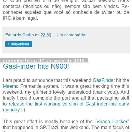
O saldo positivo é o de sempre: Social network. Bons
contatos (técnicos ou não), sempre são bem vindos. Re-
conhecer aqueles que você só conhecia de twitter ou de
IRC é bem legal.
Eduardo Otubo
às
23:39
Um comentário:
Compartilhar
segunda-feira, 17 de maio de 2010
GasFinder hits N900!
I am proud to announce that this weekend
GasFinder
hit the
Maemo
Fremantle system. It was a great hacking time this
weekend, my girlfriend lovely understood (thank you!). And
finally I could complete the port and all that packaging stuff
to
release the first working version of GasFinder this early
monday
:-)
This great effort is mostly because of the "
Virada Hacker
"
that happened in SP/Brazil this weekend. The main focus of