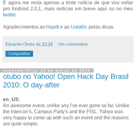
E agora me resta apenas a triste notícia de que vou voltar
pro Android 2.0.1, mais notícias em breve aqui ou no meu
twitter
.
Agradecimentos ao
Haydt
e ao
Uatafóc
pelas dicas.
Eduardo Otubo
às
23:34
Um comentário:
Compartilhar
segunda-feira, 22 de março de 2010
otubo no Yahoo! Open Hack Day Brasil
2010: O day-after
en_US:
An awesome event, unlike any I've ever gone so far.
Unlike
the Intercon's, Campus Party's and the FISL.
Yahoo was
very happy to come up with such an event and the reasons
are quite simple.