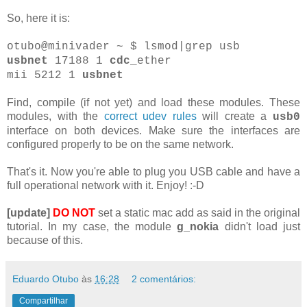
So, here it is:
otubo@minivader ~ $ lsmod|grep usb
usbnet
17188 1
cdc
_ether
mii 5212 1
usbnet
Find, compile (if not yet) and load these modules. These
modules, with the
correct udev rules
will create a
usb0
interface on both devices. Make sure the interfaces are
configured properly to be on the same network.
That's it. Now you're able to plug you USB cable and have a
full operational network with it. Enjoy! :-D
[update]
DO NOT
set a static mac add as said in the original
tutorial. In my case, the module
g_nokia
didn't load just
because of this.
Eduardo Otubo
às
16:28
2 comentários:
Compartilhar