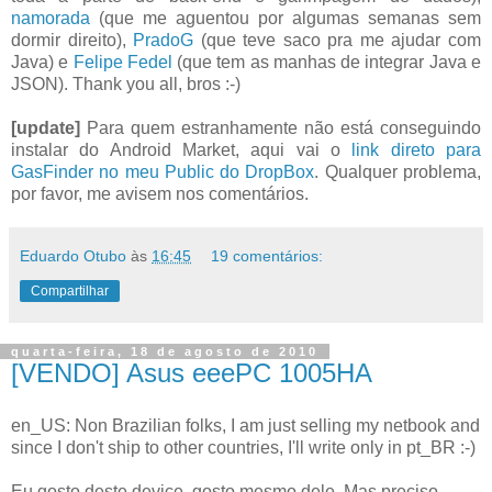
namorada
(que me aguentou por algumas semanas sem
dormir direito),
PradoG
(que teve saco pra me ajudar com
Java) e
Felipe Fedel
(que tem as manhas de integrar Java e
JSON). Thank you all, bros :-)
[update]
Para quem estranhamente não está conseguindo
instalar do Android Market, aqui vai o
link direto para
GasFinder no meu Public do DropBox
. Qualquer problema,
por favor, me avisem nos comentários.
Eduardo Otubo
às
16:45
19 comentários:
Compartilhar
quarta-feira, 18 de agosto de 2010
[VENDO] Asus eeePC 1005HA
en_US: Non Brazilian folks, I am just selling my netbook and
since I don't ship to other countries, I'll write only in pt_BR :-)
Eu gosto deste device, gosto mesmo dele. Mas preciso