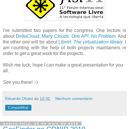
I've submitted two papers for the congress. One lecture is
about
DeltaCloud:
Many Clouds. One API. No Problem
.
And
the other one will be about
Libvirt:
The virtualization library
. I
am counting with the help of both projects maintainers in
order to get a great work for the projects.
Wish me luck, hope I can make a great presentation for you
all.
See you there! :-)
Eduardo Otubo
às
12:31
Nenhum comentário:
Compartilhar
quarta-feira, 26 de maio de 2010