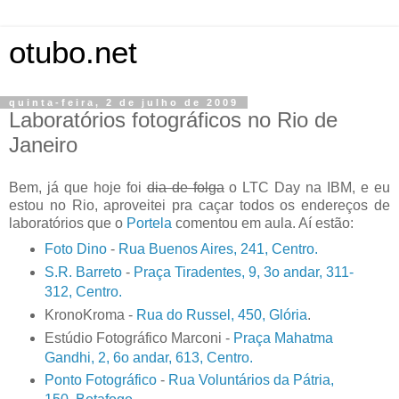
otubo.net
quinta-feira, 2 de julho de 2009
Laboratórios fotográficos no Rio de
Janeiro
Bem, já que hoje foi
dia de folga
o LTC Day na IBM, e eu
estou no Rio, aproveitei pra caçar todos os endereços de
laboratórios que o
Portela
comentou em aula. Aí estão:
Foto Dino
-
Rua Buenos Aires, 241, Centro.
S.R. Barreto
-
Praça Tiradentes, 9, 3o andar, 311-
312, Centro.
KronoKroma -
Rua do Russel, 450, Glória
.
Estúdio Fotográfico Marconi -
Praça Mahatma
Gandhi, 2, 6o andar, 613,
Centro.
Ponto Fotográfico
-
Rua Voluntários da Pátria,