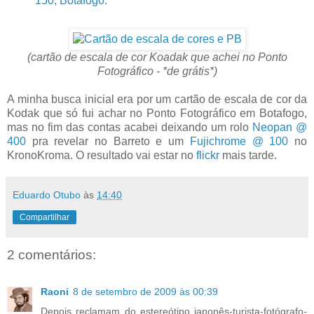
150, Botafogo.
(cartão de escala de cor Koadak que achei no Ponto
Fotográfico - *de grátis*)
A minha busca inicial era por um cartão de escala de cor da
Kodak que só fui achar no Ponto Fotográfico em Botafogo,
mas no fim das contas acabei deixando um rolo
Neopan @
400
pra revelar no Barreto e um
Fujichrome @ 100
no
KronoKroma. O resultado vai estar no
flickr
mais tarde.
Eduardo Otubo
às
14:40
Compartilhar
2 comentários:
Raoni
8 de setembro de 2009 às 00:39
Depois reclamam do estereótipo japonês-turista-fotógrafo-