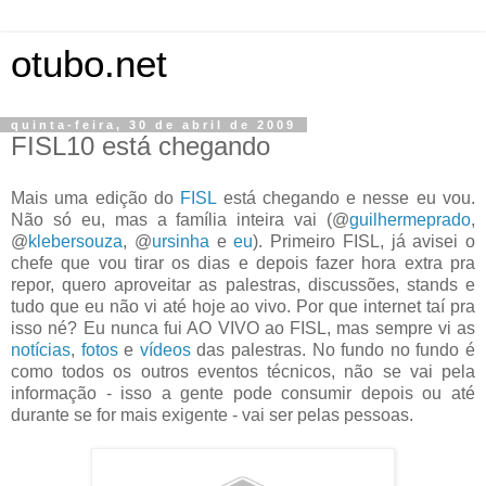
otubo.net
quinta-feira, 30 de abril de 2009
FISL10 está chegando
Mais uma edição do
FISL
está chegando e nesse eu vou.
Não só eu, mas a família inteira vai (@
guilhermeprado
,
@
klebersouza
, @
ursinha
e
eu
). Primeiro FISL, já avisei o
chefe que vou tirar os dias e depois fazer hora extra pra
repor, quero aproveitar as palestras, discussões, stands e
tudo que eu não vi até hoje ao vivo. Por que internet taí pra
isso né? Eu nunca fui AO VIVO ao FISL, mas sempre vi as
notícias
,
fotos
e
vídeos
das palestras. No fundo no fundo é
como todos os outros eventos técnicos, não se vai pela
informação - isso a gente pode consumir depois ou até
durante se for mais exigente - vai ser pelas pessoas.