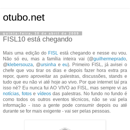
otubo.net
quinta-feira, 30 de abril de 2009
FISL10 está chegando
Mais uma edição do
FISL
está chegando e nesse eu vou.
Não só eu, mas a família inteira vai (@
guilhermeprado
,
@
klebersouza
, @
ursinha
e
eu
). Primeiro FISL, já avisei o
chefe que vou tirar os dias e depois fazer hora extra pra
repor, quero aproveitar as palestras, discussões, stands e
tudo que eu não vi até hoje ao vivo. Por que internet taí pra
isso né? Eu nunca fui AO VIVO ao FISL, mas sempre vi as
notícias
,
fotos
e
vídeos
das palestras. No fundo no fundo é
como todos os outros eventos técnicos, não se vai pela
informação - isso a gente pode consumir depois ou até
durante se for mais exigente - vai ser pelas pessoas.