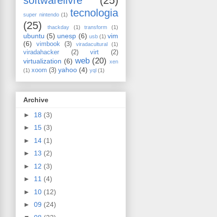
softwarelivre
(25)
tecnologia
super nintendo
(1)
(25)
thackday
(1)
transform
(1)
ubuntu
(5)
unesp
(6)
vim
usb
(1)
(6)
vimbook
(3)
viradacultural
(1)
viradahacker
(2)
virt
(2)
web
(20)
virtualization
(6)
xen
yahoo
(4)
xoom
(3)
(1)
yql
(1)
Archive
►
18
(3)
►
15
(3)
►
14
(1)
►
13
(2)
►
12
(3)
►
11
(4)
►
10
(12)
►
09
(24)