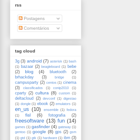
rss
Postagens
Comentários
tag cloud
android
(7)
3g
(3)
asterisk
(1)
bash
bazaar
(2)
bebe
(1)
beagleboard
(1)
blog
(4)
(2)
bluetooth
(2)
brhackday
(3)
bridge
(1)
campusparty
(2)
cinema
centos
(1)
(3)
classificados
(1)
conip2010
(1)
cultura
(8)
cparty
(2)
custom
(1)
deltacloud
(2)
devconf
(1)
digestao
ebook
(2)
(1)
dongle
(1)
emulators
(1)
en_us
(10)
ensemble
(1)
fedora
fisl
(6)
fotografia
(2)
(1)
freesoftware
(13)
fun
(14)
gasfinder
(4)
games
(1)
gateway
(1)
google
(8)
gps
(2)
gentoo
(1)
gsm
ibm
(3)
(1)
gtd
(1)
gtk
(1)
hardware
(1)