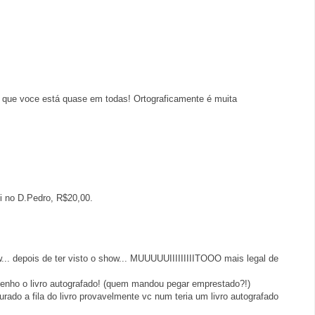
 que voce está quase em todas! Ortograficamente é muita
i no D.Pedro, R$20,00.
w... depois de ter visto o show... MUUUUUIIIIIIIIITOOO mais legal de
 tenho o livro autografado! (quem mandou pegar emprestado?!)
urado a fila do livro provavelmente vc num teria um livro autografado