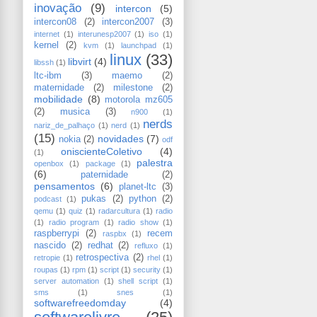
inovação
(9)
intercon
(5)
intercon08
(2)
intercon2007
(3)
internet
(1)
interunesp2007
(1)
iso
(1)
kernel
(2)
kvm
(1)
launchpad
(1)
linux
(33)
libvirt
(4)
libssh
(1)
ltc-ibm
(3)
maemo
(2)
maternidade
(2)
milestone
(2)
mobilidade
(8)
motorola mz605
(2)
musica
(3)
n900
(1)
nerds
nariz_de_palhaço
(1)
nerd
(1)
(15)
novidades
(7)
nokia
(2)
odf
oniscienteColetivo
(4)
(1)
palestra
openbox
(1)
package
(1)
(6)
paternidade
(2)
pensamentos
(6)
planet-ltc
(3)
pukas
(2)
python
(2)
podcast
(1)
qemu
(1)
quiz
(1)
radarcultura
(1)
radio
(1)
radio program
(1)
radio show
(1)
raspberrypi
(2)
recem
raspbx
(1)
nascido
(2)
redhat
(2)
refluxo
(1)
retrospectiva
(2)
retropie
(1)
rhel
(1)
roupas
(1)
rpm
(1)
script
(1)
security
(1)
server automation
(1)
shell script
(1)
sms
(1)
snes
(1)
softwarefreedomday
(4)