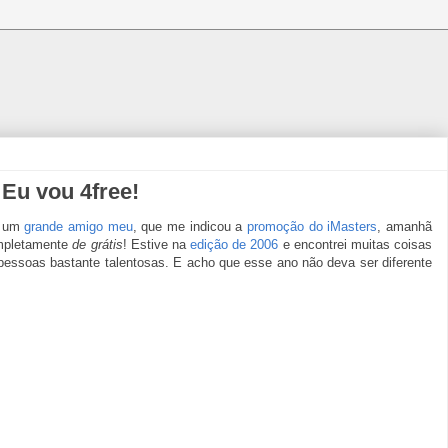
 Eu vou 4free!
a um
grande amigo meu
, que me indicou a
promoção do iMasters
, amanhã
mpletamente
de grátis
! Estive na
edição de 2006
e encontrei muitas coisas
e pessoas bastante talentosas. E acho que esse ano não deva ser diferente