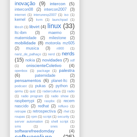
inovação
(9)
intercon
(5)
intercon08
(2)
intercon2007
(3)
internet
(1)
interunesp2007
(1)
iso
(1)
kernel
(2)
kvm
(1)
launchpad
(1)
linux
(33)
libvirt
(4)
libssh
(1)
ltc-ibm
(3)
maemo
(2)
maternidade
(2)
milestone
(2)
mobilidade
(8)
motorola mz605
(2)
musica
(3)
n900
(1)
nerds
nariz_de_palhaço
(1)
nerd
(1)
(15)
novidades
(7)
nokia
(2)
odf
oniscienteColetivo
(4)
(1)
palestra
openbox
(1)
package
(1)
(6)
paternidade
(2)
pensamentos
(6)
planet-ltc
(3)
pukas
(2)
python
(2)
podcast
(1)
qemu
(1)
quiz
(1)
radarcultura
(1)
radio
(1)
radio program
(1)
radio show
(1)
raspberrypi
(2)
recem
raspbx
(1)
nascido
(2)
redhat
(2)
refluxo
(1)
retrospectiva
(2)
retropie
(1)
rhel
(1)
roupas
(1)
rpm
(1)
script
(1)
security
(1)
server automation
(1)
shell script
(1)
sms
(1)
snes
(1)
softwarefreedomday
(4)