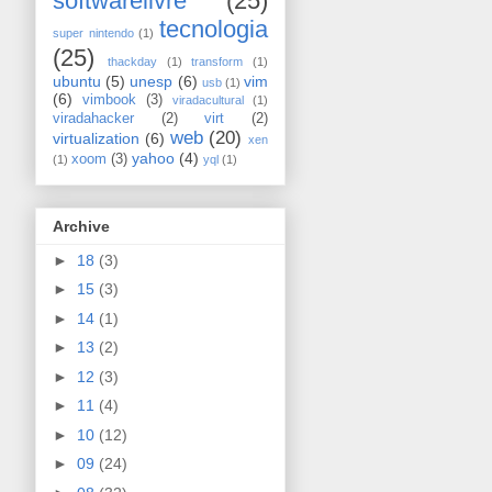
softwarelivre
(25)
tecnologia
super nintendo
(1)
(25)
thackday
(1)
transform
(1)
ubuntu
(5)
unesp
(6)
vim
usb
(1)
(6)
vimbook
(3)
viradacultural
(1)
viradahacker
(2)
virt
(2)
web
(20)
virtualization
(6)
xen
yahoo
(4)
xoom
(3)
(1)
yql
(1)
Archive
►
18
(3)
►
15
(3)
►
14
(1)
►
13
(2)
►
12
(3)
►
11
(4)
►
10
(12)
►
09
(24)