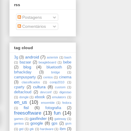
rss
Postagens
Comentários
tag cloud
android
(7)
3g
(3)
asterisk
(1)
bash
bazaar
(2)
bebe
(1)
beagleboard
(1)
blog
(4)
(2)
bluetooth
(2)
brhackday
(3)
bridge
(1)
campusparty
(2)
cinema
centos
(1)
(3)
classificados
(1)
conip2010
(1)
cultura
(8)
cparty
(2)
custom
(1)
deltacloud
(2)
devconf
(1)
digestao
ebook
(2)
(1)
dongle
(1)
emulators
(1)
en_us
(10)
ensemble
(1)
fedora
fisl
(6)
fotografia
(2)
(1)
freesoftware
(13)
fun
(14)
gasfinder
(4)
games
(1)
gateway
(1)
google
(8)
gps
(2)
gentoo
(1)
gsm
ibm
(3)
(1)
gtd
(1)
gtk
(1)
hardware
(1)