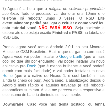
7) Agora é a hora que a
mágica do software proprietário
acontece
. Todo o processo vai demorar uns 10min e o
telefone irá rebootar umas 3 vezes.
O RSD Lite
eventualmente pedirá pra ligar o celular e como você leu
este tutorial você
NÃO FARÁ ISSO
. Seja paciente e
espere até que esteja escrito
Finished
e
PASS
na tabela do
RSD Lite.
Pronto, agora você tem o Android 2.0.1 no seu Motorola
Milestone GSM Brasileiro. E aí, o que eu ganho com isso?
Agora você vai poder instalar o
Google Earth
(que é mais
cool do que útil por enquanto), vai poder instalar um novo
aplicativo pro
Dock
(que é menos brilhante e você poderá
dormir com mais facilidade) e vai poder instalar um novo
Home
(que é o nativo do Nexus 1, é cool também, mas
ainda ta cheio de bug). Agora sério, a atualização deixou o
Android mais rápido e aquelas travadas (e até reboots)
esporádicos sumiram. A tela me pareceu mais responsiva e
o consumo de bateria diminuiu sensivelmente.
Downgrade:
Caso você não tenha gostado, ou tenha