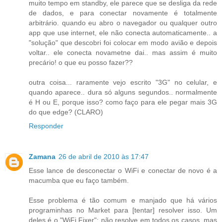
muito tempo em standby, ele parece que se desliga da rede
de dados, e para conectar novamente é totalmente
arbitrário. quando eu abro o navegador ou qualquer outro
app que use internet, ele não conecta automaticamente.. a
"solução" que descobri foi colocar em modo avião e depois
voltar.. ele conecta novametne dai.. mas assim é muito
precário! o que eu posso fazer??
outra coisa... raramente vejo escrito "3G" no celular, e
quando aparece.. dura só alguns segundos.. normalmente
é H ou E, porque isso? como faço para ele pegar mais 3G
do que edge? (CLARO)
Responder
Zamana
26 de abril de 2010 às 17:47
Esse lance de desconectar o WiFi e conectar de novo é a
macumba que eu faço também.
Esse problema é tão comum e manjado que há vários
programinhas no Market para [tentar] resolver isso. Um
deles é o "WiFi Fixer": não resolve em todos os casos, mas