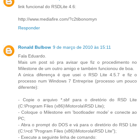
link funcional do RSDLite 4.6:
http://www.mediafire.com/?c2tibonomyn
Responder
Ronald Bulbow
9 de março de 2010 às 15:11
Fala Eduardo.
Mais um post só pra avisar que fiz o procedimento no
Milestone de um outro amigo e também funcionou de boa.
A única diferença é que usei o RSD Lite 4.5.7 e fiz o
processo num Windows 7 Entreprise (processo um pouco
diferente):
- Copie o arquivo *.sbf para o diretório do RSD Lite
(C:\Program Files (x86)\Motorola\RSD Lite);
- Coloque o Milestone em 'bootloader mode' e conecte ao
PC;
- Abra o prompt do DOS e vá para o diretório do RSD Lite
(C:\>cd "Program Files (x86)\Motorola\RSD Lite");
- Execute a seguinte linha de comando: