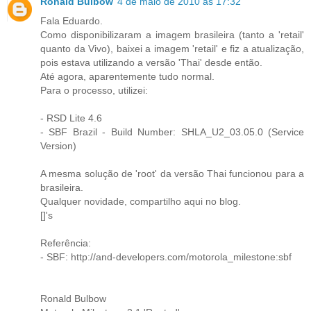
Ronald Bulbow
4 de maio de 2010 às 17:32
Fala Eduardo.
Como disponibilizaram a imagem brasileira (tanto a 'retail'
quanto da Vivo), baixei a imagem 'retail' e fiz a atualização,
pois estava utilizando a versão 'Thai' desde então.
Até agora, aparentemente tudo normal.
Para o processo, utilizei:
- RSD Lite 4.6
- SBF Brazil - Build Number: SHLA_U2_03.05.0 (Service
Version)
A mesma solução de 'root' da versão Thai funcionou para a
brasileira.
Qualquer novidade, compartilho aqui no blog.
[]'s
Referência:
- SBF: http://and-developers.com/motorola_milestone:sbf
Ronald Bulbow