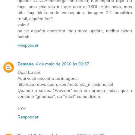
update NUNCA encherga meu droid, não importa oque eu
faça. pelo jeito vou ter que usar o RSDLite de novo, mas
não faço ideia onde conseguir a imagem 2.1 brasileira
retail, alguém faz?
valeu!
ou se alguém consertar meu moto update, melhor ainda
hahah
Responder
Zamana
4 de maio de 2010 às 00:37
Opa! Eu sei.
Aqui você encontra as imagens:
http://and-developers.com/motorola_milestone:sbf
Quando a coluna "Provider" está em branco, indica que a
versão é "genérica", ou "retail" como dizem.
Te'+!
Responder