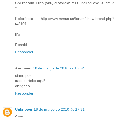
C:\Program Files (x86)\Motorola\RSD Lite>sdl.exe -f .sbf -t
2
Referência: http://www.mmus.us/forum/showthread.php?
t=8101
[]'s
Ronald
Responder
Anônimo
18 de março de 2010 às 15:52
ótimo post!
tudo perfeito aqui!
obrigado
Responder
Unknown
18 de março de 2010 às 17:31
Caro,