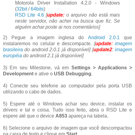
Motorola Driver Installation 4.2.0 - Windows
(
32bit
/
64bits
)
RSD Lite 4.6
[
update:
o arquivo não está mais
neste servidor, não achei na busca que fiz. Se
alguém achar poste ai nos comentários]
2) Pegue a imagem inglesa do
Android 2.0.1
que
instalaremos no celular e descompacte.
[
update:
imagem
brasileira
do android 2.0.1 já disponível]
[
update2
:
imagem
européia
do android 2.1 já disponível
]
3) Em seu Milestone, vá em
Settings > Applications >
Development
e ative o
USB Debugging
.
4) Conecte seu telefone ao computador pela porta USB
utilizando o cabo de dados.
5) Espere até o Windows achar seu device, instalar os
drivers e tal e coisa. Tudo isso feito, abra o RSD Lite e
espere até que o device
A853
apareça na tabela.
6) Selecione o arquivo de imagem que você descompactou
na caixa de texto e clique em
Start
.