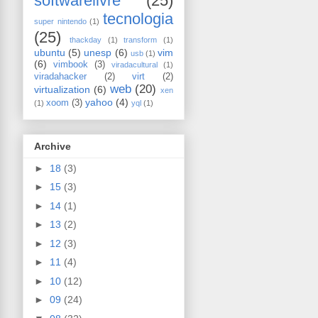
softwarelivre
(25)
tecnologia
super nintendo
(1)
(25)
thackday
(1)
transform
(1)
ubuntu
(5)
unesp
(6)
vim
usb
(1)
(6)
vimbook
(3)
viradacultural
(1)
viradahacker
(2)
virt
(2)
web
(20)
virtualization
(6)
xen
yahoo
(4)
xoom
(3)
(1)
yql
(1)
Archive
►
18
(3)
►
15
(3)
►
14
(1)
►
13
(2)
►
12
(3)
►
11
(4)
►
10
(12)
►
09
(24)