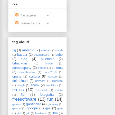
rss
Postagens
Comentários
tag cloud
android
(7)
3g
(3)
asterisk
(1)
bash
bazaar
(2)
bebe
(1)
beagleboard
(1)
blog
(4)
(2)
bluetooth
(2)
brhackday
(3)
bridge
(1)
campusparty
(2)
cinema
centos
(1)
(3)
classificados
(1)
conip2010
(1)
cultura
(8)
cparty
(2)
custom
(1)
deltacloud
(2)
devconf
(1)
digestao
ebook
(2)
(1)
dongle
(1)
emulators
(1)
en_us
(10)
ensemble
(1)
fedora
fisl
(6)
fotografia
(2)
(1)
freesoftware
(13)
fun
(14)
gasfinder
(4)
games
(1)
gateway
(1)
google
(8)
gps
(2)
gentoo
(1)
gsm
ibm
(3)
(1)
gtd
(1)
gtk
(1)
hardware
(1)