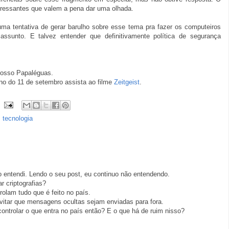
nteressantes que valem a pena dar uma olhada.
ma tentativa de gerar barulho sobre esse tema pra fazer os computeiros
sunto. E talvez entender que definitivamente política de segurança
 nosso Papaléguas.
orno do 11 de setembro assista ao filme
Zeitgeist
.
,
tecnologia
 entendi. Lendo o seu post, eu continuo não entendendo.
r criptografias?
rolam tudo que é feito no país.
evitar que mensagens ocultas sejam enviadas para fora.
ntrolar o que entra no país então? E o que há de ruim nisso?