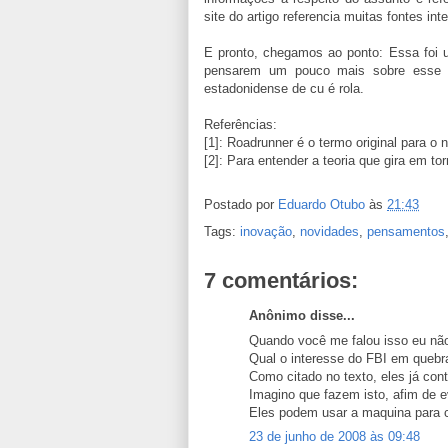
site do artigo referencia muitas fontes i
E pronto, chegamos ao ponto: Essa foi u
pensarem um pouco mais sobre esse as
estadonidense de cu é rola.
Referências:
[1]: Roadrunner é o termo original para o
[2]: Para entender a teoria que gira em t
Postado por
Eduardo Otubo
às
21:43
Tags:
inovação
,
novidades
,
pensamentos
7 comentários:
Anônimo disse...
Quando você me falou isso eu não
Qual o interesse do FBI em quebra
Como citado no texto, eles já cont
Imagino que fazem isto, afim de 
Eles podem usar a maquina para co
23 de junho de 2008 às 09:48