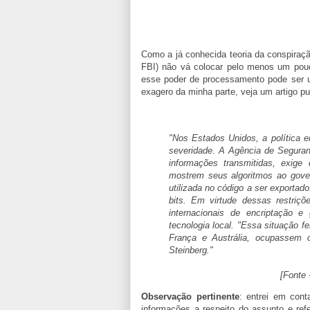
Como a já conhecida teoria da conspiração
FBI) não vá colocar pelo menos um pouq
esse poder de processamento pode ser us
exagero da minha parte, veja um artigo 
"Nos Estados Unidos, a política e
severidade. A Agência de Seguran
informações transmitidas, exig
mostrem seus algoritmos ao gove
utilizada no código a ser exportado
bits. Em virtude dessas restriç
internacionais de encriptação 
tecnologia local. "Essa situação f
França e Austrália, ocupassem o
Steinberg."
[Fonte 
Observação pertinente
: entrei em cont
informações a respeito do assunto e re