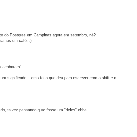
to do Postgres em Campinas agora em setembro, né?
mamos um café. :)
as acabaram"...
um significado... ams foi o que deu para escrever com o shift e a
do, talvez pensando q vc fosse um "deles" ehhe