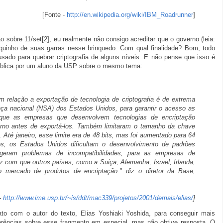
[Fonte -
http://en.wikipedia.org/wiki/IBM_Roadrunner
]
 sobre 11/set[2], eu realmente não consigo acreditar que o governo (leia:
uinho de suas garras nesse brinquedo. Com qual finalidade? Bom, todo
ado para quebrar criptografia de alguns níveis. E não pense que isso é
publica por um aluno da USP sobre o mesmo tema:
m relação a exportação de tecnologia de criptografia é de extrema
ça nacional (NSA) dos Estados Unidos, para garantir o acesso as
e que as empresas que desenvolvem tecnologias de encriptação
rno antes de exportá-los. Também limitaram o tamanho da chave
. Até janeiro, esse limite era de 48 bits, mas foi aumentado para 64
ões, os Estados Unidos dificultam o desenvolvimento de padrões
e geram problemas de incompatibilidades, para as empresas de
ez com que outros países, como a Suiça, Alemanha, Israel, Irlanda,
 mercado de produtos de encriptação." diz o diretor da Base,
-
http://www.ime.usp.br/~is/ddt/mac339/projetos/2001/demais/elias/
]
ato com o autor do texto, Elias Yoshiaki Yoshida, para conseguir mais
ferências sobre esse fragmento em especial, mas não obtive resposta. O