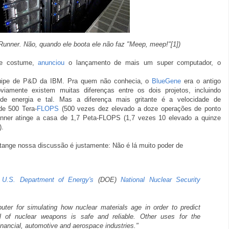
Runner
. Não, quando ele boota ele não faz "Meep, meep!"[1])
de costume,
anunciou
o lançamento de mais um super computador, o
quipe de P&D da IBM. Pra quem não conhecia, o
BlueGene
era o antigo
amente existem muitas diferenças entre os dois projetos, incluindo
de energia e tal. Mas a diferença mais gritante é a velocidade de
de 500 Tera-
FLOPS
(500 vezes dez elevado a doze operações de ponto
unner atinge a casa de 1,7 Peta-FLOPS (1,7 vezes 10 elevado a quinze
).
tange nossa discussão é justamente: Não é lá muito poder de
e
U.S. Department of Energy's
(DOE)
National Nuclear Security
er for simulating how nuclear materials age in order to predict
 of nuclear weapons is safe and reliable. Other uses for the
inancial, automotive and aerospace industries."