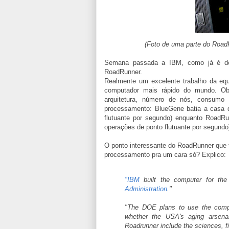
(Foto de uma parte do Road
Semana passada a IBM, como já é 
RoadRunner.
Realmente um excelente trabalho da e
computador mais rápido do mundo. Obvi
arquitetura, número de nós, consumo 
processamento: BlueGene batia a casa 
flutuante por segundo) enquanto RoadR
operações de ponto flutuante por segundo
O ponto interessante do RoadRunner que 
processamento pra um cara só? Explico:
"IBM
built the computer for th
Administration
."
"The DOE plans to use the comput
whether the USA's aging arsenal
Roadrunner include the sciences, f