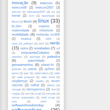
inovação
(9)
intercon
(5)
intercon08
(2)
intercon2007
(3)
internet
(1)
interunesp2007
(1)
iso
(1)
kernel
(2)
kvm
(1)
launchpad
(1)
linux
(33)
libvirt
(4)
libssh
(1)
ltc-ibm
(3)
maemo
(2)
maternidade
(2)
milestone
(2)
mobilidade
(8)
motorola mz605
(2)
musica
(3)
n900
(1)
nerds
nariz_de_palhaço
(1)
nerd
(1)
(15)
novidades
(7)
nokia
(2)
odf
oniscienteColetivo
(4)
(1)
palestra
openbox
(1)
package
(1)
(6)
paternidade
(2)
pensamentos
(6)
planet-ltc
(3)
pukas
(2)
python
(2)
podcast
(1)
qemu
(1)
quiz
(1)
radarcultura
(1)
radio
(1)
radio program
(1)
radio show
(1)
raspberrypi
(2)
recem
raspbx
(1)
nascido
(2)
redhat
(2)
refluxo
(1)
retrospectiva
(2)
retropie
(1)
rhel
(1)
roupas
(1)
rpm
(1)
script
(1)
security
(1)
server automation
(1)
shell script
(1)
sms
(1)
snes
(1)
softwarefreedomday
(4)