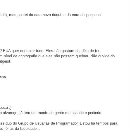
lde), mas gostei da cara nova daqui..e da cara do 'pequeno'
? EUA quer controlar tudo. Eles não gostam da idéia de ter
 nível de criptografia que eles não possam quebrar. Não duvide do
tgeist.
ena.
boca :)
o alvoroço, já tem um monte de gente me ligando e pedindo.
 assíduo do Grupo de Usuárias de Programador. Estou há tempos para
as férias da faculdade...